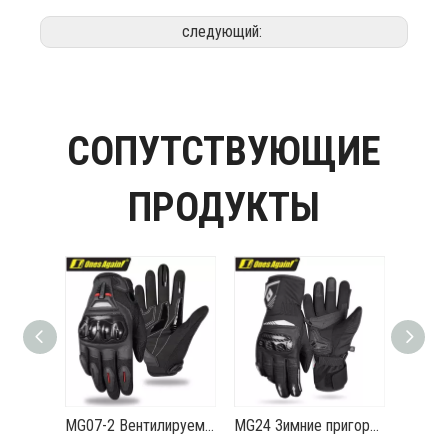
следующий:
СОПУТСТВУЮЩИЕ
ПРОДУКТЫ
MG07-2 Вентилируемые летние велосипедные перчатки Противоскользящие и противоударные Lightning Demon Armor
MG24 Зимние пригородные мотоциклетные перчатки с защитой из углеродного волокна, теплые и водонепроницаемые Thunder Frost 2