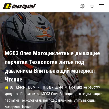
Поездка на работу/досуг
Куртки
Перчатки
Защита
Сапоги
Attachment
Стрит / Родстер
Куртки
Перчатки
Защита
Сапоги
Туринг / Ралли
Куртки
Перчатки
Защита
Сапоги
новый винтаж
Перчатки
Защита
Сапоги
Зимние виды спорта
Защита
Тестирование и сертификация
Таблица размеров
вторичный рынок
Дизайн
Материал
MG03 Ones Мотоциклетные дышащие
перчатки Технология литья под
давлением Впитывающий материал
Чтение
Вы здесь:
ДОМ
»
ПРОДУКЦИЯ
»
Поездка на работу/
досуг
»
Перчатки
»
MG03 Ones Мотоциклетные дышащие
перчатки Технология литья под давлением Впитывающий
материал Чтение