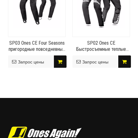
SP03 Ones CE Four Seasons
SP02 Ones CE
пригородные повседневные
Быстросъемные теплые
теплые велосипедные
водостойкие велосипедные
брюки
брюки на молнии
Запрос цены
Запрос цены