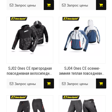
безопасное снаряжение для
прочный плащ с высоким
Запрос цены
Запрос цены
езды.
давлением воды для
пригородных поездок
SJ02 Ones CE пригородная
SJ04 Ones CE осенне-
повседневная велосипедная
зимняя теплая повседневная
куртка новый эластичный
куртка с капюшоном
материал сохраняет тепло
Повседневная одежда для
Запрос цены
Запрос цены
полностью
велоспорта
светоотражающая
технология безопасности