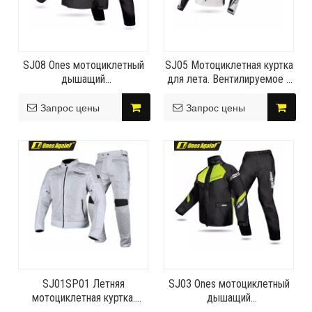
SJ08 Ones мотоциклетный
SJ05 Мотоциклетная куртка
дышащий
для лета. Вентилируемое и
водонепроницаемый
безопасное снаряжение для
прочный плащ с высоким
езды.
Запрос цены
Запрос цены
давлением воды для
пригородных поездок
SJ01SP01 Летняя
SJ03 Ones мотоциклетный
мотоциклетная куртка.
дышащий
Вентилируемое и
водонепроницаемый