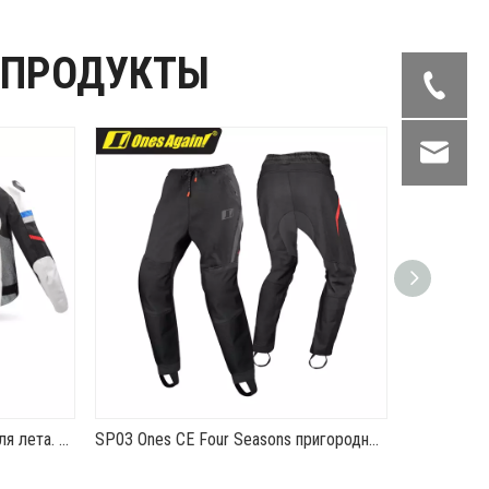
 ПРОДУКТЫ
SJ05 Мотоциклетная куртка для лета. Вентилируемое и безопасное снаряжение для езды.
SP03 Ones CE Four Seasons пригородные повседневные теплые велосипедные брюки