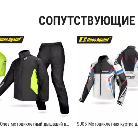
СОПУТСТВУЮЩИЕ
SJ08 Ones мотоциклетный дышащий водонепроницаемый прочный плащ с высоким давлением воды для пригородных поездок