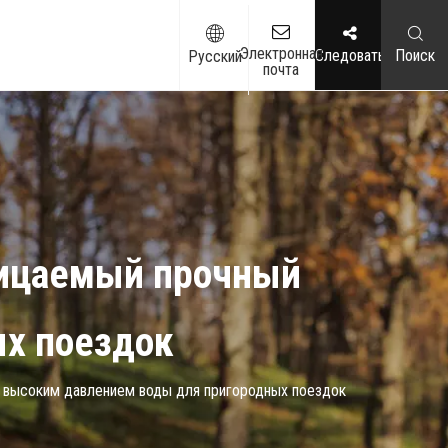
Электронная
Следовать
Поиск
Pусский
почта
ицаемый прочный
ых поездок
 высоким давлением воды для пригородных поездок