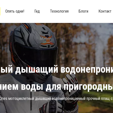
Опять одни!
Гид
Технология
Блоги
Контакт
тный дышащий водонепрон
нием воды для пригородн
Ones мотоциклетный дышащий водонепроницаемый прочный плащ с