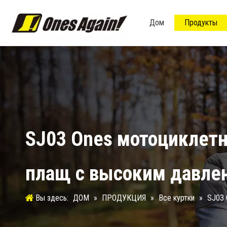
Дом
Продукты
Поездка на работу/досуг
Тестирование и сертификация
SJ03 Ones мотоцикле
плащ с высоким давле
Вы здесь:
ДОМ
»
ПРОДУКЦИЯ
»
Все куртки
»
SJ03 