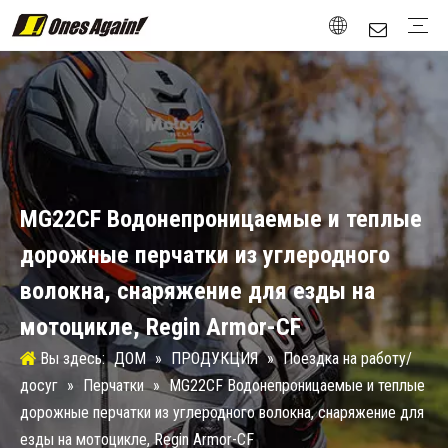
Поездка на работу/досуг
Куртки
Перчатки
Защита
Сапоги
Attachment
Стрит / Родстер
Куртки
Перчатки
Защита
Сапоги
Туринг / Ралли
Куртки
Перчатки
Защита
Сапоги
новый винтаж
Перчатки
Защита
Сапоги
Зимние виды спорта
Защита
Тестирование и сертификация
Таблица размеров
вторичный рынок
Дизайн
Материал
MG22CF Водонепроницаемые и теплые
дорожные перчатки из углеродного
волокна, снаряжение для езды на
мотоцикле, Regin Armor-CF
Вы здесь:
ДОМ
»
ПРОДУКЦИЯ
»
Поездка на работу/
досуг
»
Перчатки
»
MG22CF Водонепроницаемые и теплые
дорожные перчатки из углеродного волокна, снаряжение для
езды на мотоцикле, Regin Armor-CF