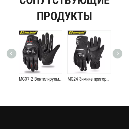
СОПУТСТВУЮЩИЕ
ПРОДУКТЫ
MG07-2 Вентилируемые летние велосипедные перчатки Противоскользящие и противоударные Lightning Demon Armor
MG24 Зимние пригородные мотоциклетные перчатки с защитой из углеродного волокна, теплые и водонепроницаемые Thunder Frost 2